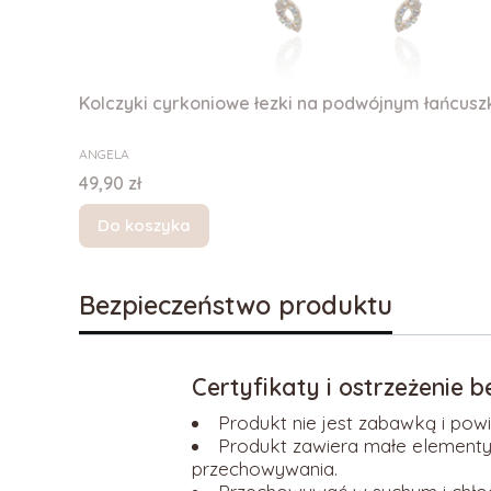
Kolczyki cyrkoniowe łezki na podwójnym łańcusz
PRODUCENT
ANGELA
Cena
49,90 zł
Do koszyka
Bezpieczeństwo produktu
Certyfikaty i ostrzeżenie 
Produkt nie jest zabawką i pow
Produkt zawiera małe elementy.
przechowywania.