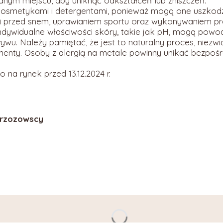
ym miejscu, aby uniknąć odkształceń lub zniszczeń.
kosmetykami i detergentami, ponieważ mogą one uszkodz
rii przed snem, uprawianiem sportu oraz wykonywaniem 
dywidualne właściwości skóry, takie jak pH, mogą powod
ywu. Należy pamiętać, że jest to naturalny proces, niezwi
enty. Osoby z alergią na metale powinny unikać bezpoś
a rynek przed 13.12.2024 r.
 Brzozowscy