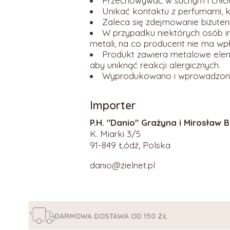
Przechowywać w suchym i chłodn
Unikać kontaktu z perfumami, 
Zaleca się zdejmowanie biżute
W przypadku niektórych osób in
metali, na co producent nie ma wpł
Produkt zawiera metalowe elem
aby uniknąć reakcji alergicznych.
Wyprodukowano i wprowadzono n
Importer
P.H. "Danio" Grażyna i Mirosław
K. Miarki 3/5
91-849 Łódź, Polska
danio@zielnet.pl
DARMOWA DOSTAWA
OD 150 ZŁ