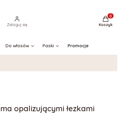
Produkty w kos
Zaloguj się
Koszyk
Do włosów
Paski
Promocje
ema opalizującymi łezkami