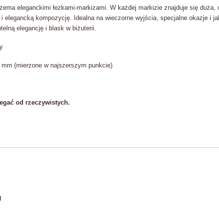
zema eleganckimi łezkami-markizami. W każdej markizie znajduje się duża, 
i elegancką kompozycję. Idealna na wieczorne wyjścia, specjalne okazje i ja
elną elegancję i blask w biżuterii.
ny
 mm (mierzone w najszerszym punkcie)
egać od rzeczywistych.
y