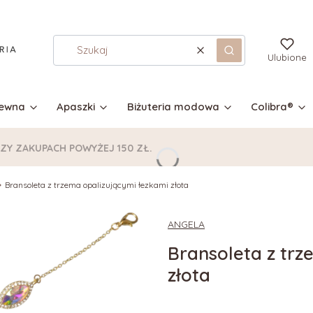
Wyczyść
Szukaj
Ulubione
zewna
Apaszki
Biżuteria modowa
Colibra®
Y ZAKUPACH POWYŻEJ 150 ZŁ.
Bransoleta z trzema opalizującymi łezkami złota
ANGELA
Bransoleta z trz
złota