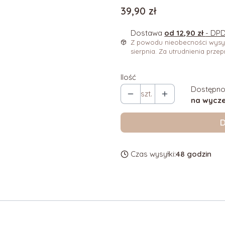
Cena
39,90 zł
Dostawa
od 12,90 zł
- DPD
Z powodu nieobecności wysył
sierpnia. Za utrudnienia prze
Ilość
Dostępno
szt.
na wycze
D
Czas wysyłki:
48 godzin