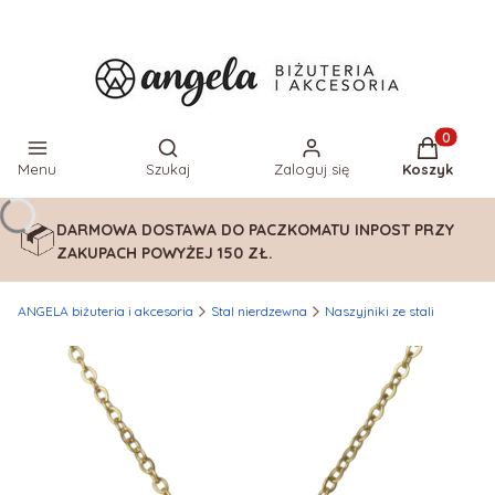
Otwórz wyszukiwarkę
Produkty w
Menu
Szukaj
Zaloguj się
Koszyk
DARMOWA DOSTAWA DO PACZKOMATU INPOST PRZY
ZAKUPACH POWYŻEJ 150 ZŁ.
ANGELA biżuteria i akcesoria
Stal nierdzewna
Naszyjniki ze stali